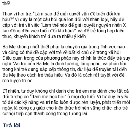
thể!
Thay vì hỏi trẻ: “Làm sao để giải quyết vấn đề biến đổi khí
hậu?” vì đây là một câu hỏi quá lớn đối với nhân loại, hãy đề
cập với trẻ về việc “Làm thế nào để giải quyết nguyên nhân X
tác động đến việc biến đổi khí hậu?” và để trẻ tổng hợp kiến
thức, khuyến khích trẻ đưa ra nhiều ý kiến.
Ba Mẹ không nhất thiết phải là chuyên gia trong lĩnh vực nào
và cũng có thể đề cập với trẻ về bất kì chủ đề trong xã hội.
Điều quan trọng của phương pháp này chính là thúc đẩy trẻ suy
nghĩ. Vai trò của Ba Mẹ là định hướng, lắng nghe, và phản hồi
trong khi trẻ đang sắp xếp thông tin, dữ liệu để truyền tải đến
Ba Mẹ theo cách trẻ thấu hiểu. Và đó là cách rất tuyệt vời để
rèn luyện trí óc.
Dĩ nhiên, tư duy không chỉ dành cho trẻ em mà dành cho tất cả
đối tượng có “đam mê học hỏi” ở mọi độ tuổi. Vì tư duy là yếu
tố để các kỹ năng và trí não luôn được rèn luyện, phát triển mỗi
ngày, là công cụ giúp cho kiến thức trở nên vững chắc, cho trẻ
cơ hội tiếp cận thành công trong tương lai.
Trả lời